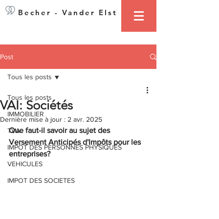
Becher - Vander Elst
Post
Tous les posts
Tous les posts
VAI: Sociétés
IMMOBILIER
Dernière mise à jour :
2 avr. 2025
Que faut-il savoir au sujet des 
TVA
Versement Anticipés d'Impôts pour les 
IMPOT DES PERSONNES PHYSIQUES
entreprises?
VEHICULES
IMPOT DES SOCIETES