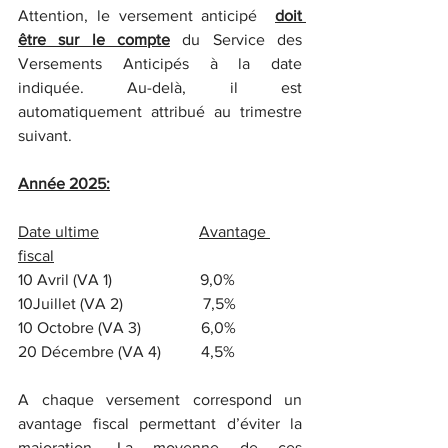
Attention, le versement anticipé  
doit 
être sur le compte
 du Service des 
Versements Anticipés à la date 
indiquée. Au-delà, il est 
automatiquement attribué au trimestre 
suivant.
Année 2025:
Date ultime
Avantage 
fiscal
10 Avril (VA 1)                      9,0%         
10Juillet (VA 2)                    7,5%     
10 Octobre (VA 3)               6,0%         
20 Décembre (VA 4)          4,5%     
A chaque versement correspond un 
avantage fiscal permettant d’éviter la 
majoration. La moyenne de ces 